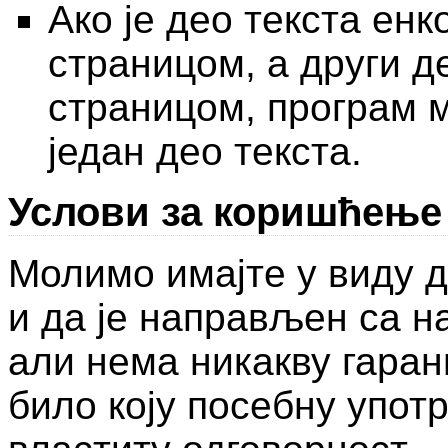
Ако је део текста ен
страницом, а други д
страницом, програм 
један део текста.
Услови за коришћење
Молимо имајте у виду д
и да је направљен са н
али нема никакву гаран
било коју посебну упот