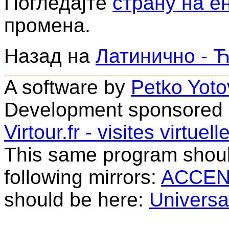
Погледајте
страну на е
промена.
Назад на
Латинично - 
A software by
Petko Yoto
Development sponsored
Virtour.fr - visites virtue
This same program should
following mirrors:
ACCEN
should be here:
Universal