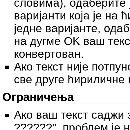
словима), одаберите 
варијанти која је на 
једне варијанте, ода
на дугме OK ваш текс
конвертован.
Ако текст није потпун
све друге ћириличне 
Ограничења
Ако ваш текст саджи 
??????", проблем је