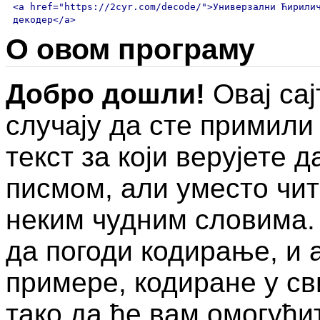
<a href="https://2cyr.com/decode/">Универзални Ћирили
декодер</a>
О овом програму
Добро дошли!
Овај сај
случају да сте примил
текст за који верујете 
писмом, али уместо чит
неким чудним словима.
да погоди кодирање, и 
примере, кодиране у с
тако да ће вам омогући