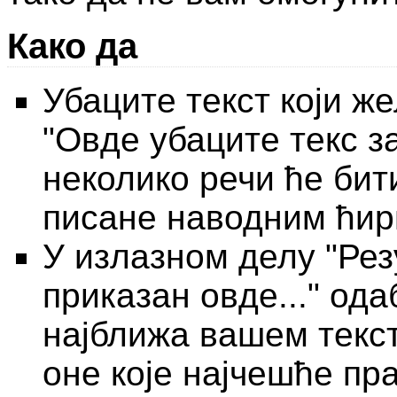
Како да
Убаците текст који ж
"Овде убаците текс з
неколико речи ће бит
писане наводним ћи
У излазном делу "Рез
приказан овде..." ода
најближа вашем текст
оне које најчешће пр