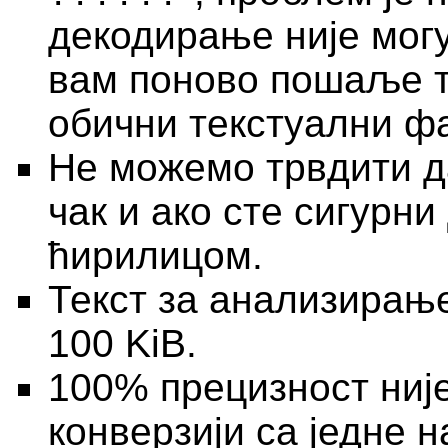
декодирање није мог
вам поново пошаље те
обични текстуални фа
Не можемо трвдити да
чак и ако сте сигурни
ћирилицом.
Текст за анализирање
100 KiB.
100% прецизност није
конверзији са једне н