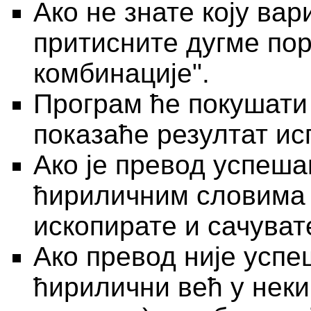
Ако не знате коју вар
притисните дугме пор
комбинације".
Програм ће покушати
показаће резултат ис
Ако је превод успеша
ћириличним словима 
ископирате и сачувате
Ако превод није успе
ћирилични већ у нек