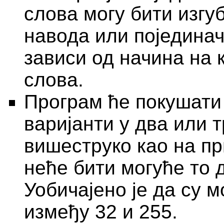
слова могу бити изгу
навода или појединач
зависи од начина на 
слова.
Програм ће покушати
варијанти у два или т
вишеструко као на п
неће бити могуће то 
Уобичајено је да су м
између 32 и 255.