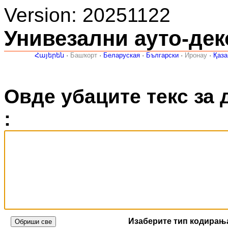
Version: 20251122
Унивезални ауто-де
Հայերեն
·
Башҡорт
·
Беларуская
·
Български
·
Иронау
·
Қаз
Овде убаците текс за 
:
Изаберите тип кодирањ