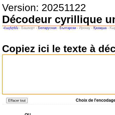
Version: 20251122
Décodeur cyrillique u
Հայերեն
·
Башҡорт
·
Беларуская
·
Български
·
Иронау
·
Қазақша
·
Кы
Copiez ici le texte à dé
Choix de l'encodage
OU