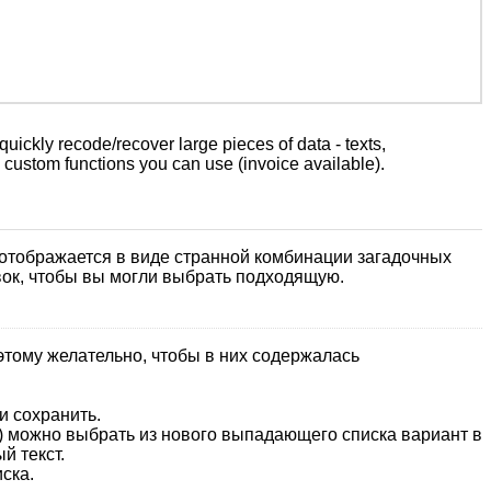
quickly recode/recover large pieces of data - texts,
e custom functions you can use (invoice available).
й отображается в виде странной комбинации загадочных
вок, чтобы вы могли выбрать подходящую.
этому желательно, чтобы в них содержалась
и сохранить.
в) можно выбрать из нового выпадающего списка вариант в
й текст.
ска.