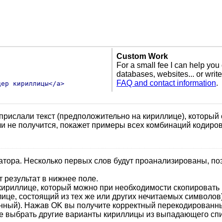
Custom Work
For a small fee I can help you 
databases, websites... or writ
FAQ and contact information
.
дер кириллицы</a>
 прислали текст (предположительно на кириллице), которы
ли не получится, покажет примеры всех комбинаций кодиро
атора. Несколько первых слов будут проанализированы, по
 результат в нижнее поле.
 кириллице, который можно при необходимости скопировать 
ллице, состоящий из тех же или других нечитаемых символо
инный). Нажав OK вы получите корректный перекодированны
те выбрать другие варианты кириллицы из выпадающего спи