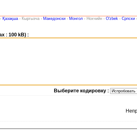
·
Қазақша
·
Кыргызча
·
Македонски
·
Монгол
·
Нохчийн
·
O'zbek
·
Српски
 : 100 kB) :
Выберите кодировку :
Непр