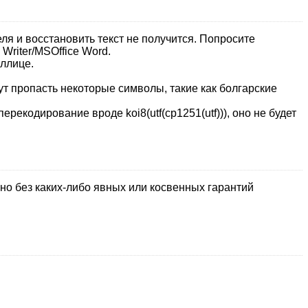
еля и восстановить текст не получится. Попросите
Writer/MSOffice Word.
иллице.
ут пропасть некоторые символы, такие как болгарские
екодирование вроде koi8(utf(cp1251(utf))), оно не будет
 но без каких-либо явных или косвенных гарантий