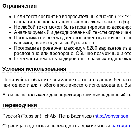
Ограничения
Если текст состоит из вопросительных знаков ("???? 
отправителя послать текст заново, желательно в форм
Не любой текст может быть гарантированно декодиро
Анализируемый и декодированный тексты ограничен
Программа не всегда дает стопроцентную точность: 
кавычки, реже отдельные буквы и т.п.
Программа проверяет максимум 8280 вариантов из дву
распознано или проверено. Обычно возможные и от
Если части текста закодированы в разных кодировках
Условия использования
Пожалуйста, обратите внимание на то, что данная бесплат
пригодности для любого практического использования. Вы 
Если вы используете для перекодировки очень длинный тек
Переводчики
Русский (Russian) : chAlx; Пётр Васильев (
http://yonyonson.
Страница подготовки переводов на другие языки
находитс