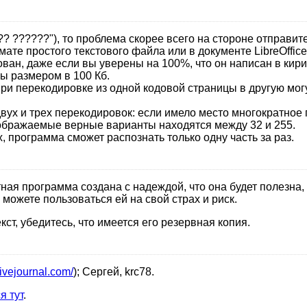
?? ??????"), то проблема скорее всего на стороне отправит
ате простого текстового файла или в документе LibreOffice 
ван, даже если вы уверены на 100%, что он написан в кир
ы размером в 100 Кб.
при перекодировке из одной кодовой страницы в другую мог
х и трех перекодировок: если имело место многократное пер
ображаемые верные варианты находятся между 32 и 255.
, программа сможет распознать только одну часть за раз.
ная программа создана с надеждой, что она будет полезна,
можете пользоваться ей на свой страх и риск.
ст, убедитесь, что имеется его резервная копия.
livejournal.com/
); Сергей, krc78.
я тут
.