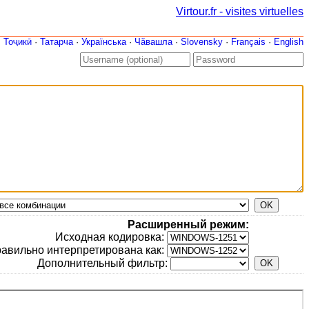
Virtour.fr - visites virtuelles
·
Тоҷикӣ
·
Татарча
·
Українська
·
Чăвашла
·
Slovensky
·
Français
·
English
Расширенный режим:
Исходная кодировка:
авильно интерпретирована как:
Дополнительный фильтр: